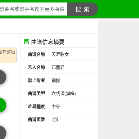
搜 索
曲谱信息摘要
看完整版
曲谱名称
天涯歌女
艺人名称
邓丽君
谱上传者
震撼
曲谱类型
六线谱(弹唱)
难易程度
中级
曲谱页数
2页