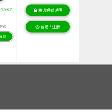
.98个
曲谱解锁说明
解锁
登陆 / 注册
解锁