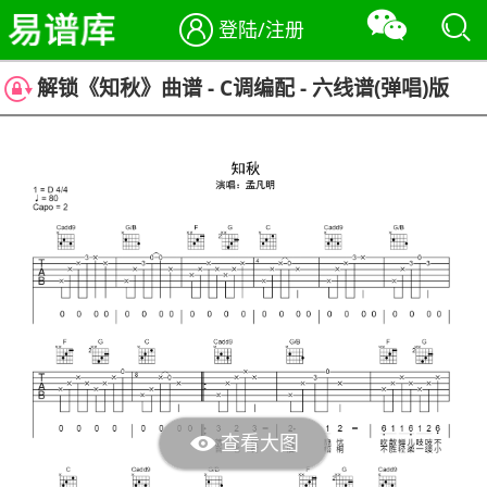
登陆/注册
解锁《知秋》曲谱 - C调编配 - 六线谱(弹唱)版
查看大图