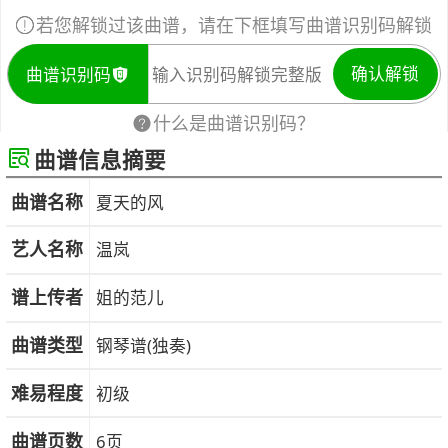
若您解锁过该曲谱，请在下框填写曲谱识别码解锁
确认解锁
曲谱识别码
什么是曲谱识别码？
曲谱信息摘要
曲谱名称
夏天的风
艺人名称
温岚
谱上传者
姐的范儿
曲谱类型
钢琴谱(独奏)
难易程度
初级
曲谱页数
6页