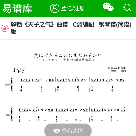
登陆/注册
解锁《天子之气》曲谱 - C调编配 - 钢琴谱(简谱)
版
查看大图